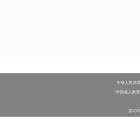
中华人民共
中国成人教育
京ICP
投稿邮箱：tougao@goscho