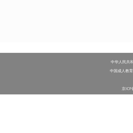
中华人民共
中国成人教育
京ICP
投稿邮箱：tougao@goscho