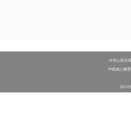
中华人民共
中国成人教育
京ICP
投稿邮箱：tougao@goscho